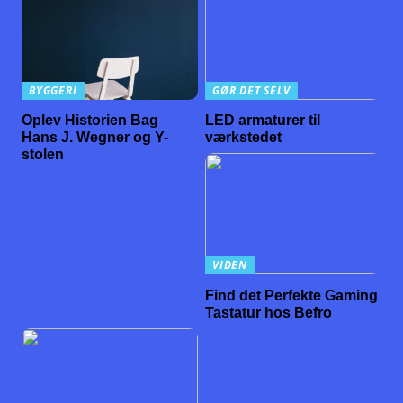
BYGGERI
GØR DET SELV
Oplev Historien Bag
LED armaturer til
Hans J. Wegner og Y-
værkstedet
stolen
VIDEN
Find det Perfekte Gaming
Tastatur hos Befro