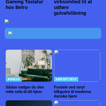
Gaming Tastatur
virksomhed til at
hos Befro
udføre
gulvafslibning
MØBLER
GØR DET SELV
Sådan vælger du den
Fordele ved vinyl
rette sofa til dit hjem
klikgulve til moderne
danske hjem