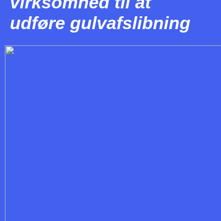
virksomhed til at
udføre gulvafslibning