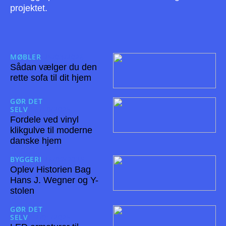
projektet.
MØBLER
25/03/2026
Sådan vælger du den
rette sofa til dit hjem
GØR DET
SELV
16/10/2025
Fordele ved vinyl
klikgulve til moderne
danske hjem
BYGGERI
26/09/2025
Oplev Historien Bag
Hans J. Wegner og Y-
stolen
GØR DET
SELV
12/01/2025