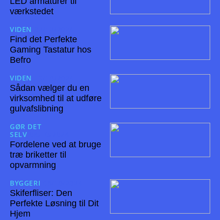
LED armaturer til
værkstedet
VIDEN
02/12/2024
Find det Perfekte
Gaming Tastatur hos
Befro
VIDEN
19/10/2024
Sådan vælger du en
virksomhed til at udføre
gulvafslibning
GØR DET
SELV
08/10/2024
Fordelene ved at bruge
træ briketter til
opvarmning
BYGGERI
08/10/2024
Skiferfliser: Den
Perfekte Løsning til Dit
Hjem