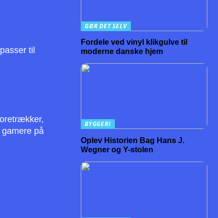
GØR DET SELV
Fordele ved vinyl klikgulve til
passer til
moderne danske hjem
foretrækker,
BYGGERI
af gamere på
Oplev Historien Bag Hans J.
Wegner og Y-stolen