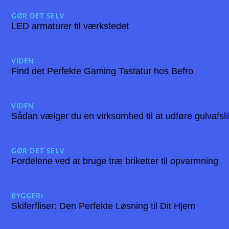
GØR DET SELV
12/01/2025
LED armaturer til værkstedet
VIDEN
02/12/2024
Find det Perfekte Gaming Tastatur hos Befro
VIDEN
19/10/2024
Sådan vælger du en virksomhed til at udføre gulvafsl
GØR DET SELV
08/10/2024
Fordelene ved at bruge træ briketter til opvarmning
BYGGERI
08/10/2024
Skiferfliser: Den Perfekte Løsning til Dit Hjem