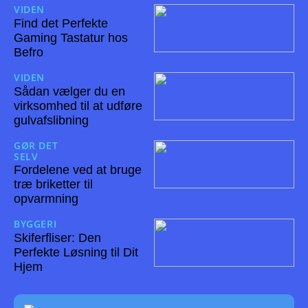
VIDEN
02/12/2024
Find det Perfekte
Gaming Tastatur hos
Befro
VIDEN
19/10/2024
Sådan vælger du en
virksomhed til at udføre
gulvafslibning
GØR DET
SELV
08/10/2024
Fordelene ved at bruge
træ briketter til
opvarmning
BYGGERI
08/10/2024
Skiferfliser: Den
Perfekte Løsning til Dit
Hjem