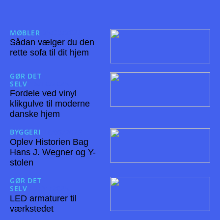
MØBLER
25/03/2026
Sådan vælger du den
rette sofa til dit hjem
GØR DET
SELV
16/10/2025
Fordele ved vinyl
klikgulve til moderne
danske hjem
BYGGERI
26/09/2025
Oplev Historien Bag
Hans J. Wegner og Y-
stolen
GØR DET
SELV
12/01/2025
LED armaturer til
værkstedet