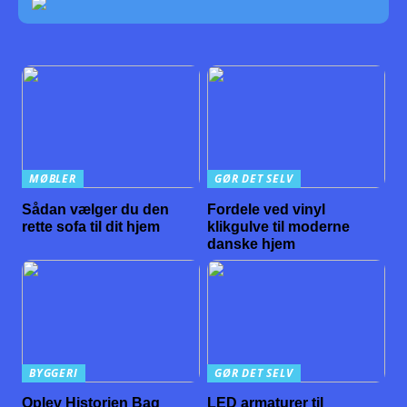
MØBLER
GØR DET SELV
Sådan vælger du den
Fordele ved vinyl
rette sofa til dit hjem
klikgulve til moderne
danske hjem
BYGGERI
GØR DET SELV
Oplev Historien Bag
LED armaturer til