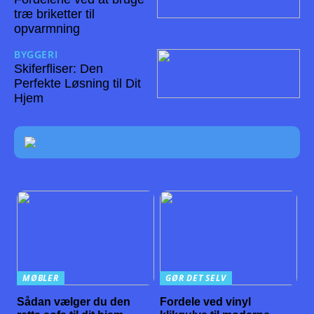
træ briketter til
opvarmning
BYGGERI
08/10/2024
Skiferfliser: Den
Perfekte Løsning til Dit
Hjem
MØBLER
GØR DET SELV
Sådan vælger du den
Fordele ved vinyl