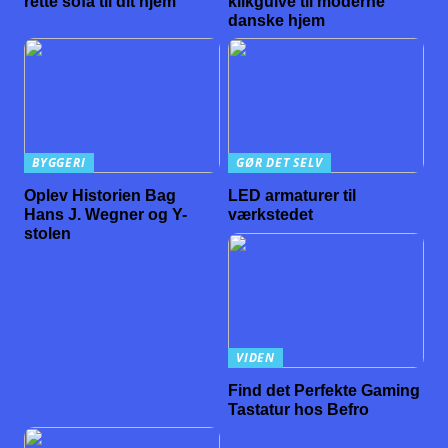
rette sofa til dit hjem
klikgulve til moderne
danske hjem
BYGGERI
GØR DET SELV
Oplev Historien Bag
LED armaturer til
Hans J. Wegner og Y-
værkstedet
stolen
VIDEN
Find det Perfekte Gaming
Tastatur hos Befro