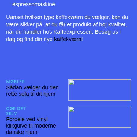
espressomaskine.
Uanset hvilken type kaffekværn du vælger, kan du
være sikker på, at du får et produkt af høj kvalitet,
når du handler hos Kaffeexpressen. Besøg os i
dag og find din nye
kaffekværn
!
MØBLER
25/03/2026
Sådan vælger du den
rette sofa til dit hjem
GØR DET
SELV
16/10/2025
Fordele ved vinyl
klikgulve til moderne
danske hjem