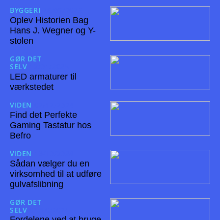
BYGGERI
26/09/2025
Oplev Historien Bag
Hans J. Wegner og Y-
stolen
GØR DET
SELV
12/01/2025
LED armaturer til
værkstedet
VIDEN
02/12/2024
Find det Perfekte
Gaming Tastatur hos
Befro
VIDEN
19/10/2024
Sådan vælger du en
virksomhed til at udføre
gulvafslibning
GØR DET
SELV
08/10/2024
Fordelene ved at bruge