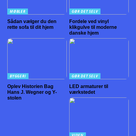
MØBLER
GØR DET SELV
Sådan vælger du den
Fordele ved vinyl
rette sofa til dit hjem
klikgulve til moderne
danske hjem
BYGGERI
GØR DET SELV
Oplev Historien Bag
LED armaturer til
Hans J. Wegner og Y-
værkstedet
stolen
VIDEN