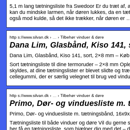
5,1 m lang tætningsliste fra Swedoor Er du træt af, 
kan du mindske larmen, når døren lukkes, da en tæt
også mod kulde, så det ikke trækker, når døren er 
http s://www.silvan.dk › … › Tilbehør vinduer & døre
Dana Lim, Glasbånd, Kiso 141, 
Dana Lim, Glasbånd, Kiso 141, sort, 2×8 mm – Køb 
Sort tætningsliste til dine termoruder – 2×8 mm Opl
skyldes, at dine tætningslister er blevet slidte og træ
cellegummi, der er særlig velegnet til brug ved vin
http s://www.silvan.dk › … › Tilbehør vinduer & døre
Primo, Dør- og vinduesliste m
Primo, Dør- og vinduesliste m. tætningsbånd, 16x9
Tætningsliste til både vinduer og døre Vil du gerne 
her få en tætningsliste, som hjælper dig med det – d