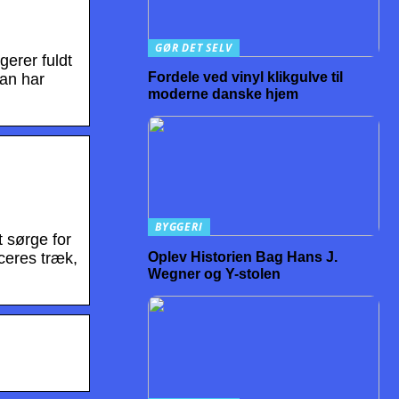
GØR DET SELV
gerer fuldt
Fordele ved vinyl klikgulve til
van har
moderne danske hjem
BYGGERI
 sørge for
Oplev Historien Bag Hans J.
uceres træk,
Wegner og Y-stolen