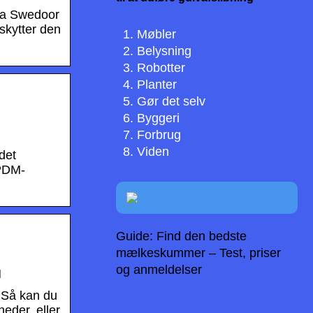
fra Swedoor
skytter den
Møbler
Belysning
Robotter
Planter
Gør det selv
Byggeri
Forbrug
Viden
det
EPDM-
Guide: Find den bedste
mælkeskummer – Test, priser
og anmeldelser
N
? Så kan du
eder, eller