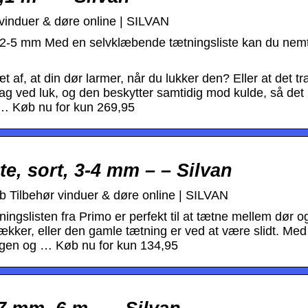
 vinduer & døre online | SILVAN
 – 2-5 mm Med en selvklæbende tætningsliste kan du nemt
ræt af, at din dør larmer, når du lukker den? Eller at det 
g ved luk, og den beskytter samtidig mod kulde, så det 
l… Køb nu for kun 269,95
e, sort, 3-4 mm – – Silvan
b Tilbehør vinduer & døre online | SILVAN
ingslisten fra Primo er perfekt til at tætne mellem dør o
ækker, eller den gamle tætning er ved at være slidt. Med
ingen og … Køb nu for kun 134,95