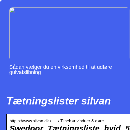
Sådan vælger du en virksomhed til at udføre
gulvafslibning
Tætningslister silvan
http s://www.silvan.dk › … › Tilbehør vinduer & døre
Swedoor, Tætningsliste, hvid, 5