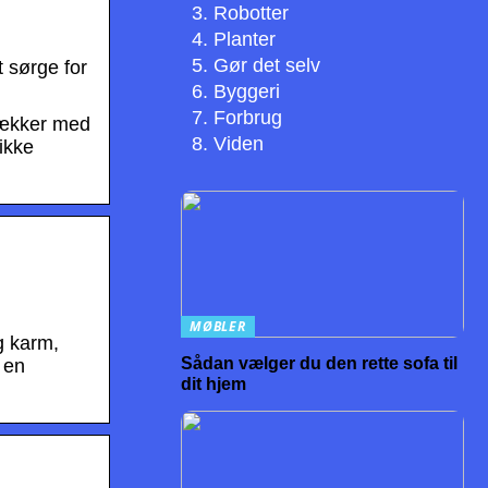
Robotter
Planter
Gør det selv
 sørge for
Byggeri
Forbrug
trækker med
Viden
ikke
MØBLER
g karm,
Sådan vælger du den rette sofa til
 en
dit hjem