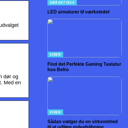
GØR DET SELV
LED armaturer til værkstedet
 udvalget
VIDEN
Find det Perfekte Gaming Tastatur
hos Befro
em dør og
dt. Med en
VIDEN
Sådan vælger du en virksomhed
til at udføre gulvafslibning