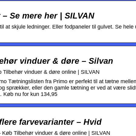
r – Se mere her | SILVAN
il at skjule ledninger. Eller fodpaneler til gulvet. Se hele
ehør vinduer & døre – Silvan
b Tilbehør vinduer & døre online | SILVAN
imo Tætningslisten fra Primo er perfekt til at tætne mell
og sprækker, eller den gamle tætning er ved at være sli
… Køb nu for kun 134,95
lere farvevarianter – Hvid
 – Køb Tilbehør vinduer & døre online | SILVAN