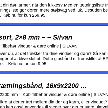
at din dør larmer, når den lukkes? Med en tætningsliste 
ningsliste gør døren mere støjsvag ved luk. Desuden be
… Køb nu for kun 269,95
sort, 2×8 mm – – Silvan
Tilbehør vinduer & døre online | SILVAN
ever du, at det trækker fra dine vinduer og døre? Så kan 
nger til at blive skiftet. Dette glasbånd er fremstillet af 
due… Køb nu for kun 9,95
. tætningsbånd, 16x9x2200 …
x2200 mm – Køb Tilbehør vinduer & døre online | SILVA
sikre at der er tæt mellem din dør og karm, eller vinduet
en kan også anvendes til steder hvor der er store ujævnh