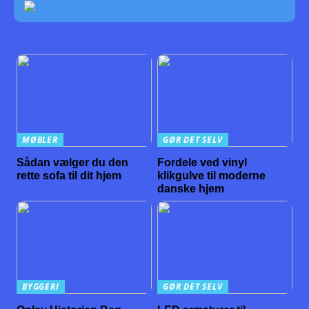
MØBLER
GØR DET SELV
Sådan vælger du den
Fordele ved vinyl
rette sofa til dit hjem
klikgulve til moderne
danske hjem
BYGGERI
GØR DET SELV