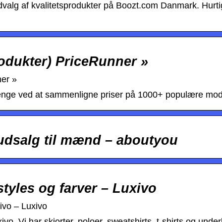
dvalg af kvalitetsprodukter på Boozt.com Danmark. Hurti
odukter) PriceRunner »
ner »
nge ved at sammenligne priser på 1000+ populære mode
udsalg til mænd – aboutyou
tyles og farver – Luxivo
ivo – Luxivo
ivo. Vi har skjorter, poloer, sweatshirts, t-shirts og unde