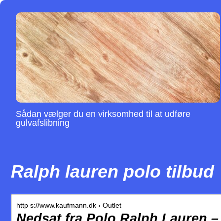
Sådan vælger du en virksomhed til at udføre
gulvafslibning
Ralph lauren polo tilbud
http s://www.kaufmann.dk › Outlet
Nedsat fra Polo Ralph Lauren –