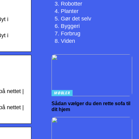
Robotter
Planter
Gør det selv
yt i
Byggeri
Forbrug
yt i
Viden
å nettet |
MØBLER
Sådan vælger du den rette sofa til
å nettet |
dit hjem