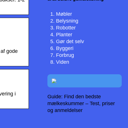
Møbler
Belysning
Robotter
Planter
Gør det selv
Byggeri
 af gode
Forbrug
Viden
ering i
Guide: Find den bedste
mælkeskummer – Test, priser
og anmeldelser