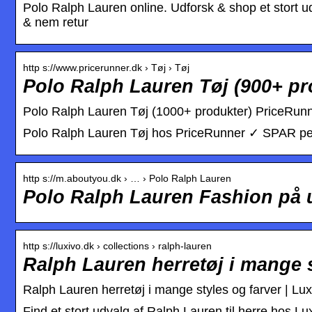
Polo Ralph Lauren online. Udforsk & shop et stort u
& nem retur
http s://www.pricerunner.dk › Tøj › Tøj
Polo Ralph Lauren Tøj (900+ pr
Polo Ralph Lauren Tøj (1000+ produkter) PriceRun
Polo Ralph Lauren Tøj hos PriceRunner ✓ SPAR pe
http s://m.aboutyou.dk › … › Polo Ralph Lauren
Polo Ralph Lauren Fashion på 
http s://luxivo.dk › collections › ralph-lauren
Ralph Lauren herretøj i mange s
Ralph Lauren herretøj i mange styles og farver | Lux
Find et stort udvalg af Ralph Lauren til herre hos Lux