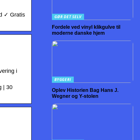
d ✓ Gratis
GØR DET SELV
Fordele ved vinyl klikgulve til
moderne danske hjem
ering i
BYGGERI
g | 30
Oplev Historien Bag Hans J.
Wegner og Y-stolen