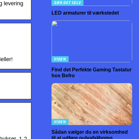
GØR DET SELV
g levering
LED armaturer til værkstedet
ller!
VIDEN
Find det Perfekte Gaming Tastatur
hos Befro
VIDEN
Sådan vælger du en virksomhed
til at udføre gulvafslibning
rbukser. 1-2