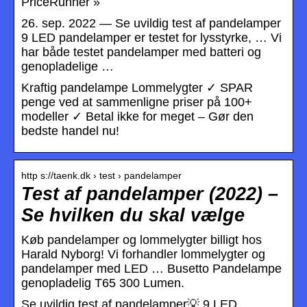
PriceRunner »
26. sep. 2022 — Se uvildig test af pandelamper
9 LED pandelamper er testet for lysstyrke, … Vi
har både testet pandelamper med batteri og
genopladelige …
Kraftig pandelampe Lommelygter ✓ SPAR
penge ved at sammenligne priser på 100+
modeller ✓ Betal ikke for meget – Gør den
bedste handel nu!
http s://taenk.dk › test › pandelamper
Test af pandelamper (2022) –
Se hvilken du skal vælge
Køb pandelamper og lommelygter billigt hos
Harald Nyborg! Vi forhandler lommelygter og
pandelamper med LED … Busetto Pandelampe
genopladelig T65 300 Lumen.
Se uvildig test af pandelamper💡 9 LED