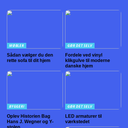
MØBLER
GØR DET SELV
Sådan vælger du den
Fordele ved vinyl
rette sofa til dit hjem
klikgulve til moderne
danske hjem
BYGGERI
GØR DET SELV
Oplev Historien Bag
LED armaturer til
Hans J. Wegner og Y-
værkstedet
stolen