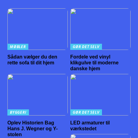
MØBLER
GØR DET SELV
Sådan vælger du den
Fordele ved vinyl
rette sofa til dit hjem
klikgulve til moderne
danske hjem
BYGGERI
GØR DET SELV
Oplev Historien Bag
LED armaturer til
Hans J. Wegner og Y-
værkstedet
stolen