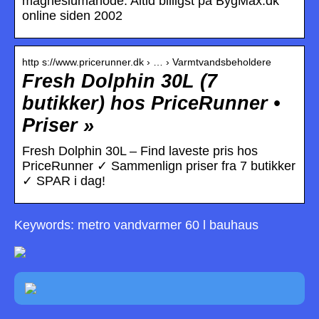
magnesiumanode. Altid billigst på BygMax.dk
online siden 2002
http s://www.pricerunner.dk › … › Varmtvandsbeholdere
Fresh Dolphin 30L (7
butikker) hos PriceRunner •
Priser »
Fresh Dolphin 30L – Find laveste pris hos
PriceRunner ✓ Sammenlign priser fra 7 butikker
✓ SPAR i dag!
Keywords: metro vandvarmer 60 l bauhaus