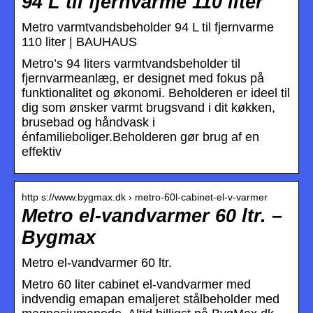
94 L til fjernvarme 110 liter
Metro varmtvandsbeholder 94 L til fjernvarme
110 liter | BAUHAUS
Metro’s 94 liters varmtvandsbeholder til
fjernvarmeanlæg, er designet med fokus på
funktionalitet og økonomi. Beholderen er ideel til
dig som ønsker varmt brugsvand i dit køkken,
brusebad og håndvask i
énfamilieboliger.Beholderen gør brug af en
effektiv
http s://www.bygmax.dk › metro-60l-cabinet-el-v-varmer
Metro el-vandvarmer 60 ltr. –
Bygmax
Metro el-vandvarmer 60 ltr.
Metro 60 liter cabinet el-vandvarmer med
indvendig emapan emaljeret stålbeholder med