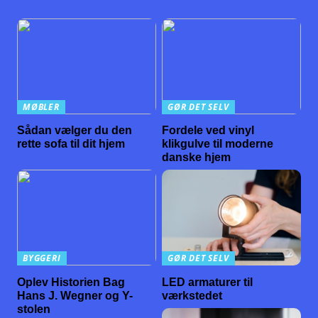
MØBLER
GØR DET SELV
Sådan vælger du den
Fordele ved vinyl
rette sofa til dit hjem
klikgulve til moderne
danske hjem
BYGGERI
GØR DET SELV
Oplev Historien Bag
LED armaturer til
Hans J. Wegner og Y-
værkstedet
stolen