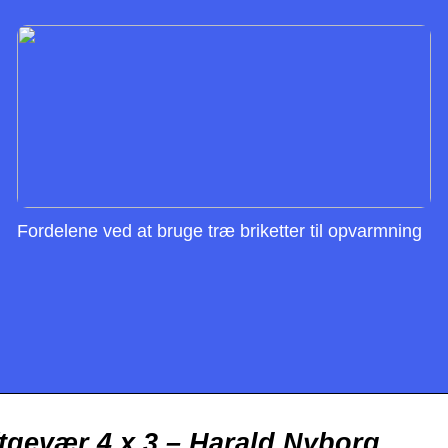
Fordelene ved at bruge træ briketter til opvarmning
tgevær 4 x 3 – Harald Nyborg