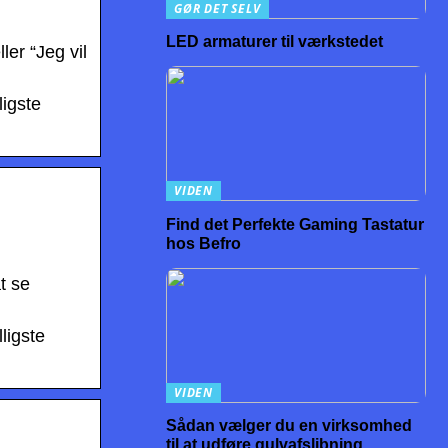
GØR DET SELV
LED armaturer til værkstedet
ler “Jeg vil
ligste
VIDEN
Find det Perfekte Gaming Tastatur
hos Befro
t se
ligste
VIDEN
Sådan vælger du en virksomhed
til at udføre gulvafslibning