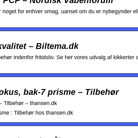
org PCP – Nordisk Våbenforum
er er noget for enhver smag, uanset om du er nybegynder el
kvalitet – Biltema.dk
ehør indenfor fritidsliv. Se her vores udvalg af kikkerter a
okus, bak-7 prisme – Tilbehør
– Tilbehør – thansen.dk
sme : Tilbehør hos thansen.dk