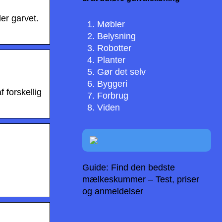
ler garvet.
Møbler
Belysning
Robotter
Planter
Gør det selv
Byggeri
f forskellig
Forbrug
Viden
Guide: Find den bedste
mælkeskummer – Test, priser
og anmeldelser