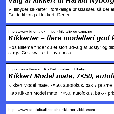
Valg af kikkert til Harald Nyb
Vi tilbyder kikkerter i forskellige prisklasser, så d
Guide til valg af kikkert. Der er …
http s://www.biltema.dk › fritid › friluftsliv-og-camping
Kikkerter – flere modelleri god 
Hos Biltema finder du et stort udvalg af udstyr og tilb
slags. God kvalitet til lave priser
http s://www.thansen.dk › Båd › Fiskeri › Tilbehør
Kikkert Model mate, 7×50, autof
Kikkert Model mate, 7×50, autofokus, bak-7 prisme 
Køb Kikkert Model mate, 7×50, autofokus, bak-7 pri
http s://www.specialbutikken.dk › kikkerter-vildtkamera…