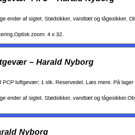
ge ender af sigtet. Stødsikker, vandtæt og tågesikker. Ob
ntering.Optisk zoom: 4 x 32.
ftgevær – Harald Nyborg
til PCP luftgevær; 1 stk. Reservedel. Læs mere. På lager
gge ender af sigtet. Stødsikker, vandtæt og tågesikker.Obj
Harald Nyborg