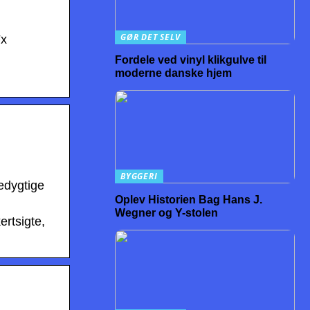
GØR DET SELV
Fx
Fordele ved vinyl klikgulve til
moderne danske hjem
BYGGERI
cedygtige
Oplev Historien Bag Hans J.
Wegner og Y-stolen
ertsigte,