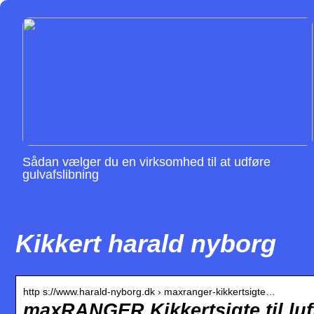
Sådan vælger du en virksomhed til at udføre
gulvafslibning
Kikkert harald nyborg
http s://www.harald-nyborg.dk › maxranger-kikkertsigte…
maxRANGER Kikkertsigte til luf