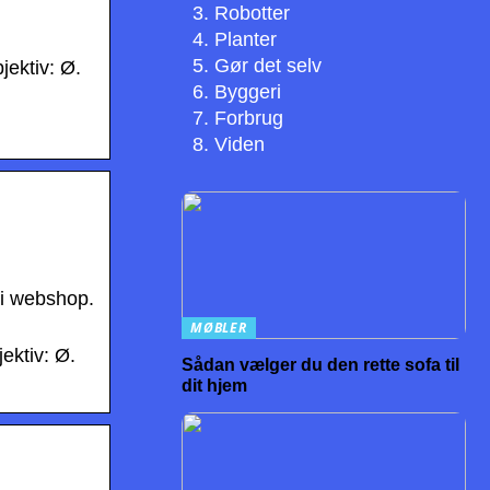
Robotter
Planter
Gør det selv
jektiv: Ø.
Byggeri
Forbrug
Viden
 i webshop.
MØBLER
ektiv: Ø.
Sådan vælger du den rette sofa til
dit hjem