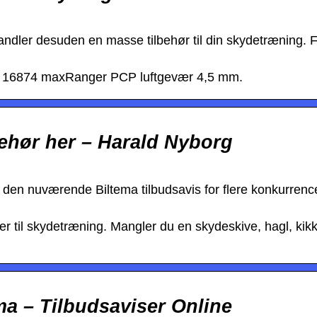
handler desuden en masse tilbehør til din skydetræning. 
nr. 16874 maxRanger PCP luftgevær 4,5 mm.
lbehør her – Harald Nyborg
ek den nuværende Biltema tilbudsavis for flere konkurren
ler til skydetræning. Mangler du en skydeskive, hagl, kikk
ema – Tilbudsaviser Online