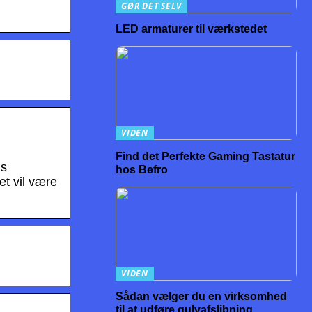
GØR DET SELV
LED armaturer til værkstedet
VIDEN
Find det Perfekte Gaming Tastatur
ns
hos Befro
et vil være
VIDEN
Sådan vælger du en virksomhed
til at udføre gulvafslibning