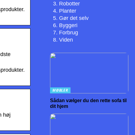
Robotter
sprodukter.
Planter
Gør det selv
Byggeri
Forbrug
Viden
edste
sprodukter.
MØBLER
Sådan vælger du den rette sofa til
dit hjem
n høj