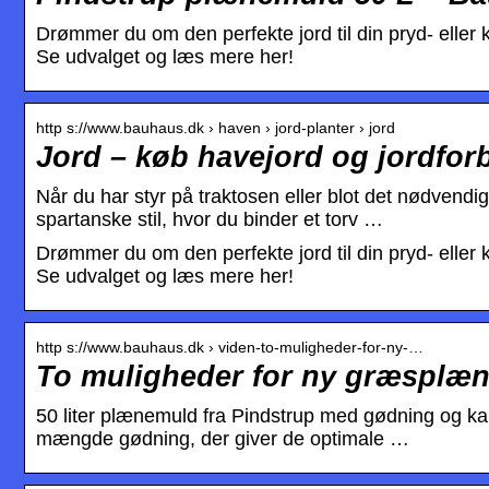
Drømmer du om den perfekte jord til din pryd- eller
Se udvalget og læs mere her!
http s://www.bauhaus.dk › haven › jord-planter › jord
Jord – køb havejord og jordfo
Når du har styr på traktosen eller blot det nødvendige
spartanske stil, hvor du binder et torv …
Drømmer du om den perfekte jord til din pryd- eller
Se udvalget og læs mere her!
http s://www.bauhaus.dk › viden-to-muligheder-for-ny-…
To muligheder for ny græsplæne
50 liter plænemuld fra Pindstrup med gødning og k
mængde gødning, der giver de optimale …