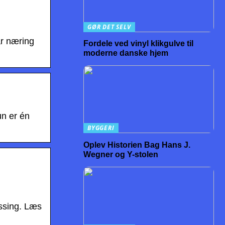
GØR DET SELV
år næring
Fordele ved vinyl klikgulve til
moderne danske hjem
n er én
BYGGERI
Oplev Historien Bag Hans J.
Wegner og Y-stolen
essing. Læs