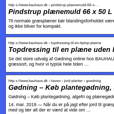
http s://www.bauhaus.dk › pindstrup-plaenemuld-66-x-…
Pindstrup plænemuld 66 x 50 
Til normale græsplæner bør blandingsforholdet være
og ikke bliver for kompakt.
http s://www.bauhaus.dk › topdressing-til-en-tiptop-plaene
Topdressing til en plæne uden 
Se det store udvalg af Gødning online hos BAUHAU
græssort, og hvor vi typisk hele tiden …
http s://www.bauhaus.dk › haven › jord-planter › goedning
Gødning – Køb plantegødning, 
Gødning – Køb plantegødning, algefri og plæneg
14. mar. 2019 — Når du er på jagt efter jord til gr
med og lær alt der er værd at vide om …