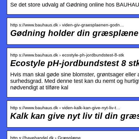
Se det store udvalg af Gødning online hos BAUHAUS. 
http s://www.bauhaus.dk › viden-giv-graesplaenen-godn…
Gødning holder din græsplæne
http s://www.bauhaus.dk › ecostyle-ph-jordbundstest-8-stk
Ecostyle pH-jordbundstest 8 s
Hvis man skal gøde sine blomster, grøntsager eller a
surhedsgrad. Med denne test kan du nemt og hurtigt
nødvendigt at tilføre kal
http s://www.bauhaus.dk › viden-kalk-kan-give-nyt-liv-t…
Kalk kan give nyt liv til din g
http s://havehandel.dk › Græsplæne