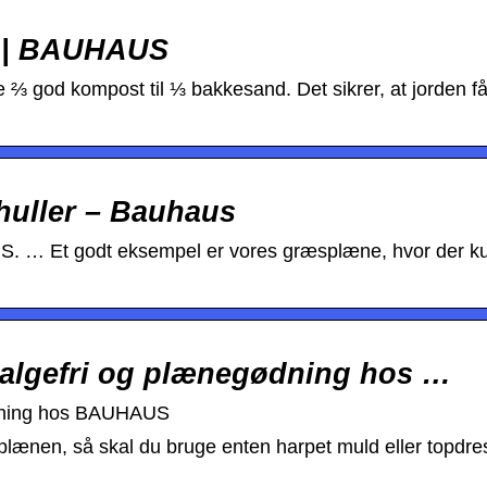
L | BAUHAUS
 ⅔ god kompost til ⅓ bakkesand. Det sikrer, at jorden f
huller – Bauhaus
S. … Et godt eksempel er vores græsplæne, hvor der ku
algefri og plænegødning hos …
ødning hos BAUHAUS
æsplænen, så skal du bruge enten harpet muld eller topdr