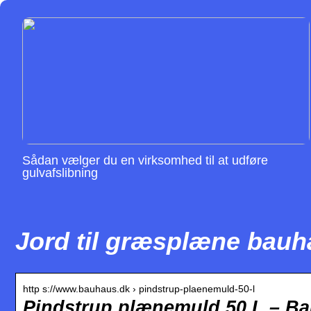
Sådan vælger du en virksomhed til at udføre
gulvafslibning
Jord til græsplæne bau
http s://www.bauhaus.dk › pindstrup-plaenemuld-50-l
Pindstrup plænemuld 50 L – B