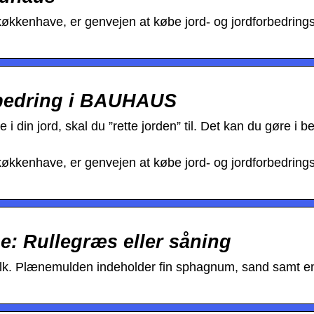
 køkkenhave, er genvejen at købe jord- og jordforbedring
rbedring i BAUHAUS
 i din jord, skal du ”rette jorden” til. Det kan du gøre i b
 køkkenhave, er genvejen at købe jord- og jordforbedring
: Rullegræs eller såning
alk. Plænemulden indeholder fin sphagnum, sand samt e