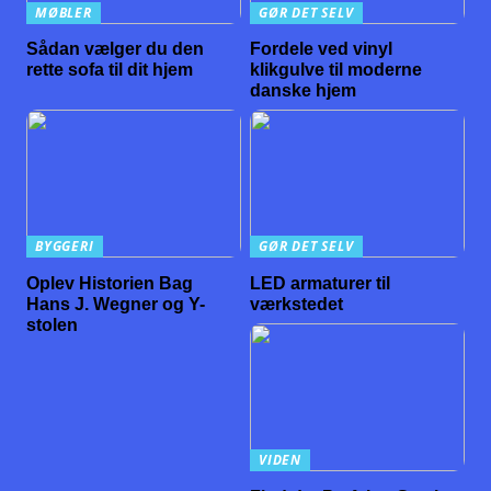
MØBLER
GØR DET SELV
Sådan vælger du den
Fordele ved vinyl
rette sofa til dit hjem
klikgulve til moderne
danske hjem
BYGGERI
GØR DET SELV
Oplev Historien Bag
LED armaturer til
Hans J. Wegner og Y-
værkstedet
stolen
VIDEN